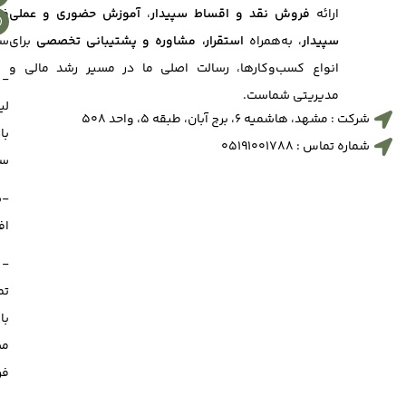
ارائه
فروش نقد و اقساط سپیدار
،
آموزش حضوری و عملی
فا
سپیدار
، به‌همراه
استقرار، مشاوره و پشتیبانی تخصصی
برای
سف
انواع کسب‌وکارها، رسالت اصلی ما در مسیر رشد مالی و
-
مدیریتی شماست.
لی
شرکت : مشهد، هاشمیه 6، برج آبان، طبقه 5، واحد 508
با
شماره تماس : 05191001788
سف
-
افز
-
تم
با
مس
فر